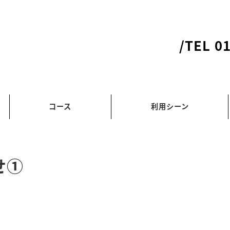
/TEL 0
コース
利用シーン
せ①